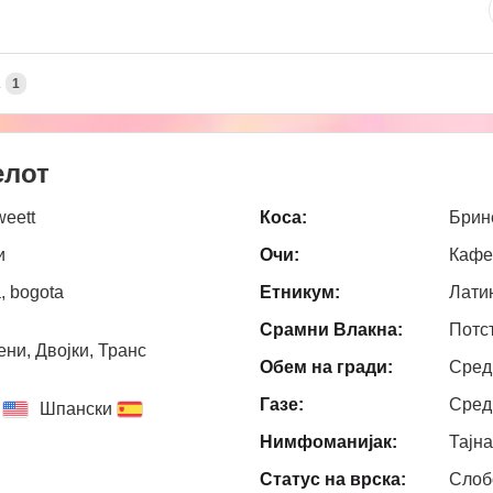
А
1
елот
eett
Коса:
Брин
и
Очи:
Кафе
, bogota
Етникум:
Лати
Срамни Влакна:
Потс
ни, Двојки, Транс
Обем на гради:
Сред
Газе:
Сред
Шпански
Нимфоманијак:
Тајн
Статус на врска:
Слоб