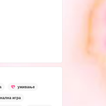
а
уживање
нална игра