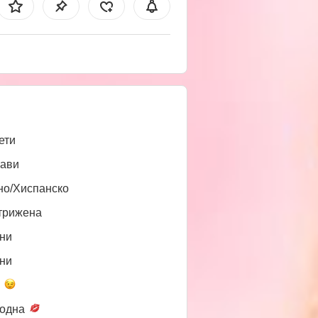
ети
ави
но/Хиспанско
трижена
ни
ни
а
одна