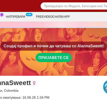
НАТПРЕВАРИ
FREEVIDEOCHAT69 APP
Создај профил и почни да чатуваш со
AlannaSweett!
ПРИЈАВЕТЕ СЕ
nnaSweett
и, Colombia
о емитување: 16.06.26 1:34 PM