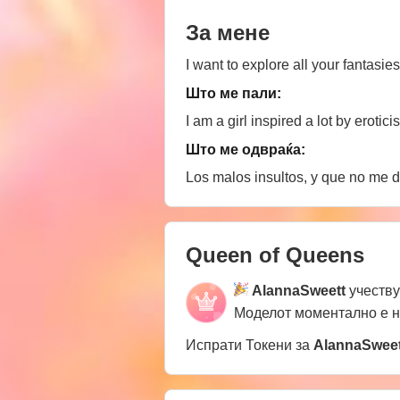
За мене
I want to explore all your fantasie
Што ме пали:
I am a girl inspired a lot by erot
Што ме одвраќа:
Los malos insultos, y que no me
Queen of Queens
AlannaSweett
учеству
Моделот моментално е 
Испрати Токени за
AlannaSweet