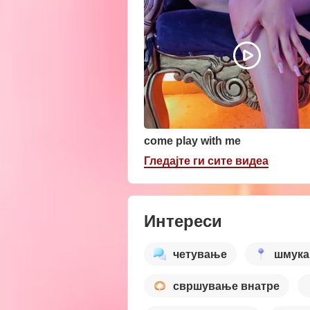
come play with me
Гледајте ги сите видеа
Интереси
четување
шмук
свршување внатре