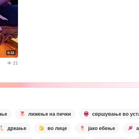
0:32
21
ање
лижење на пички
свршување во уст
дркање
во лице
јако ебење
а