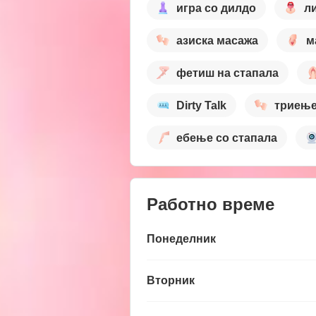
игра со дилдо
л
азиска масажа
м
фетиш на стапала
Dirty Talk
триењ
ебење со стапала
Работно време
Понеделник
Вторник