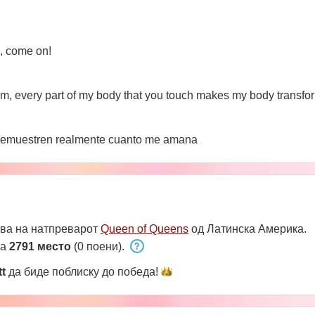
s, come on!
icism, every part of my body that you touch makes my body transfo
 demuestren realmente cuanto me amana
ва на натпреварот
Queen of Queens
од Латинска Америка.
на
2791 место
(0 поени).
t
да биде поблиску до
победа!