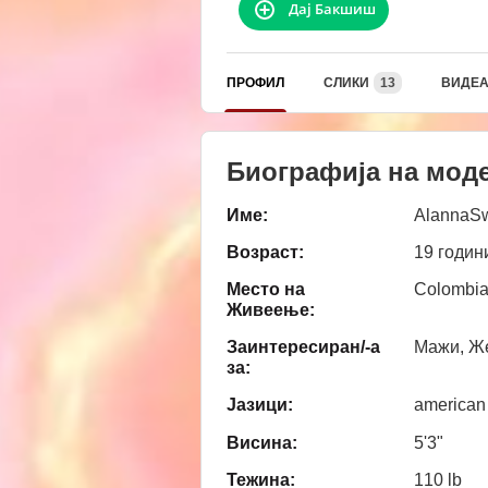
Дај Бакшиш
ПРОФИЛ
СЛИКИ
13
ВИДЕ
Биографија на мод
Име:
AlannaSw
Возраст:
19 годин
Место на
Colombia
Живеење:
Заинтересиран/-а
Мажи, Же
за:
Јазици:
american
Висина:
5'3"
Тежина:
110 lb