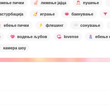
ижење пички
лижење јајца
пушење
астурбација
играње
бакнување
ебење пички
флешинг
сонување
е
водење љубов
lovense
ебење 
камера шоу