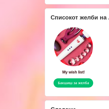
Списокот желби на
My wish list!
Бакшиш за желба