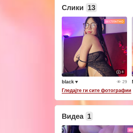
Слики
13
БЕСПЛАТНО
8
black ♥
29
Гледајте ги сите фотографии
Видеа
1
БЕ